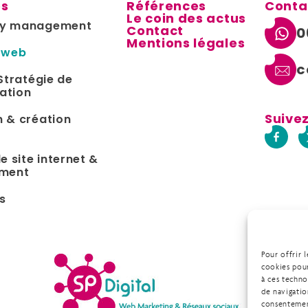
es
Références
Conta
Le coin des actus
y management
Contact
0
Mentions légales
 web
c
Stratégie de
ation
Suive
 & création
e site internet &
ement
s
Pour offrir 
cookies pour
à ces techn
de navigatio
consentement