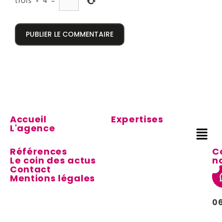
trois
×
4
=
Accueil
Expertises
L'agence
Références
C
Le coin des actus
n
Contact
Mentions légales
0