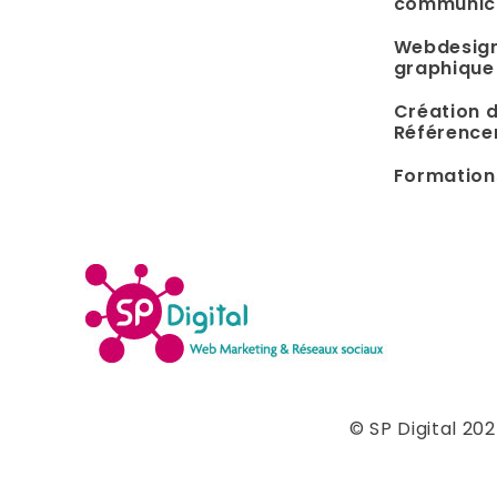
communic
Webdesign
graphique
Création d
Référenc
Formation
© SP Digital 20