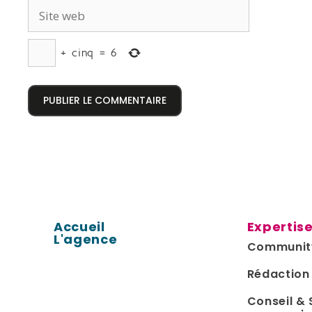
+
cinq
=
6
Accueil
Expertis
L'agence
Communit
Rédaction
Conseil & 