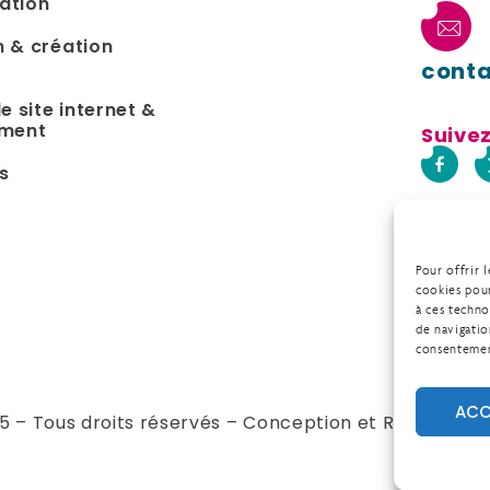
ation
 & création
conta
e site internet &
ement
Suive
s
Pour offrir 
cookies pour
à ces techn
de navigatio
consentement
ACC
25 – Tous droits réservés – Conception et Réalisation