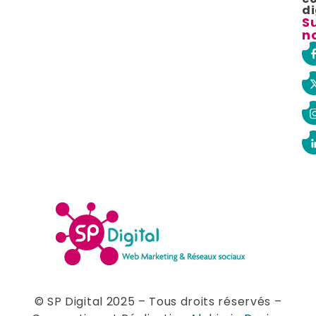
di
S
n
© SP Digital 2025 – Tous droits réservés –