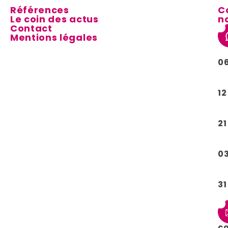
Références
C
Le coin des actus
n
Contact
Mentions légales
0
12
21
0
31
c