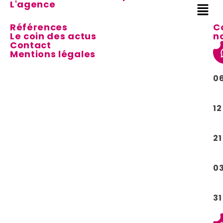
L'agence
Références
C
Le coin des actus
n
Contact
Mentions légales
0
12
21
0
31