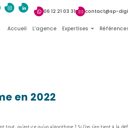
06 12 21 03 31
contact@sp-digit
Accueil
L’agence
Expertises
Référence
hme en 2022
 tout, qu’est-ce qu’un algorithme ? Si l’on s’en tient à la déf