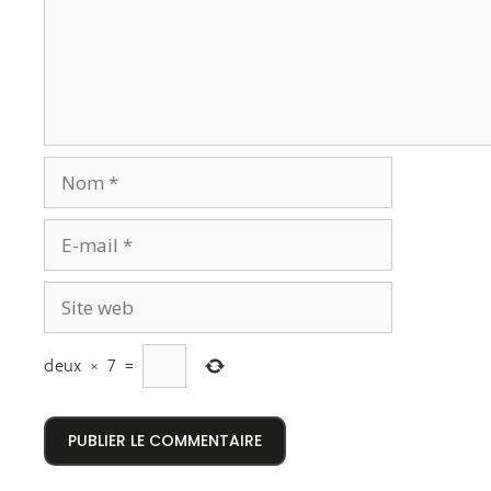
deux
×
7
=