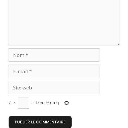
7
×
=
trente cinq