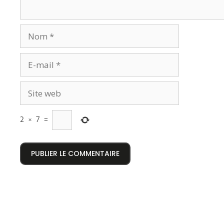
2
×
7
=