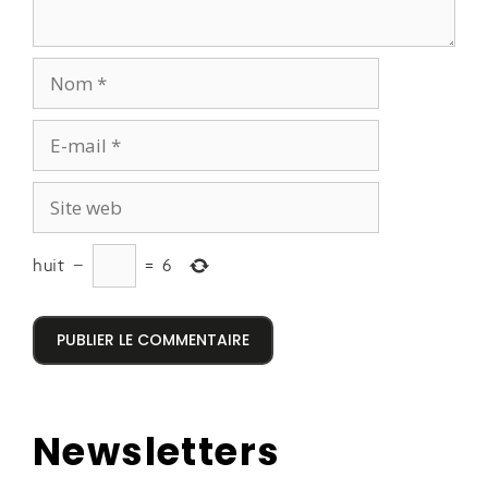
huit
−
=
6
Newsletters