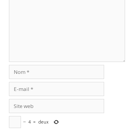
−
4
=
deux