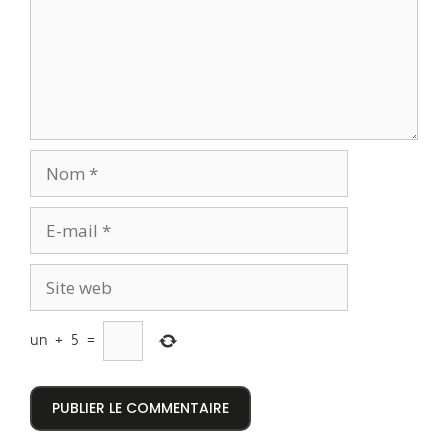
un
+
5
=